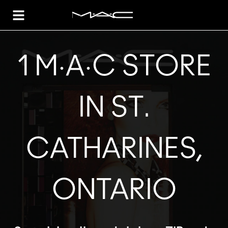
Toggle Header Menu
1 M·A·C STORE
IN ST.
CATHARINES,
ONTARIO