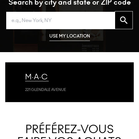
Search by city and state or ZIP code
Search
USE MY LOCATION
M·A·C
221 GLENDALE AVENUE
PRÉFÉREZ-VOUS