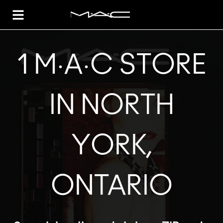
Toggle Header Menu
1 M·A·C STORE
IN NORTH
YORK,
ONTARIO