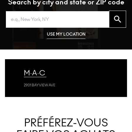
Search by city and state or ZIP code
Search
USE MY LOCATION
M·A·C
2901 BAYVIEW AVE
PRÉFÉREZ-VOUS