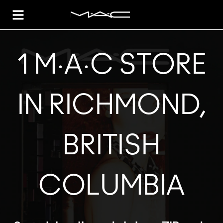
Toggle Header Menu
1 M·A·C STORE
IN RICHMOND,
BRITISH
COLUMBIA