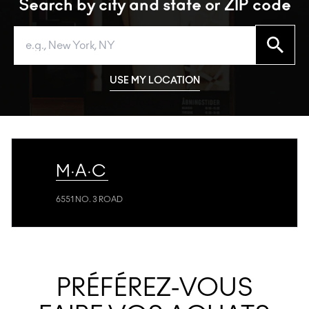
Search by city and state or ZIP code
Search
USE MY LOCATION
M·A·C
6551 NO. 3 ROAD
PRÉFÉREZ-VOUS