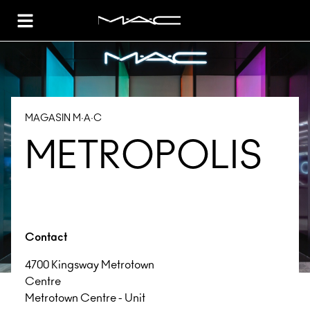
Toggle Header Menu
MAGASIN M·A·C
METROPOLIS
Contact
4700 Kingsway Metrotown
Centre
Metrotown Centre - Unit